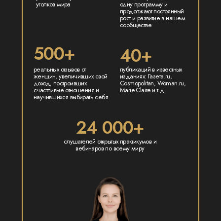
уголков мира
одну программу и
продолжают постоянный
рост и развитие в нашем
сообществе
500+
40+
реальных отзывов от
публикаций в известных
женщин, увеличивших свой
изданиях: Газета.ru,
доход, построивших
Cosmopolitan, Woman.ru,
счастливые отношения и
Marie Claire и т.д.
научившихся выбирать себя
24 000+
слушателей открытых практикумов и
вебинаров по всему миру