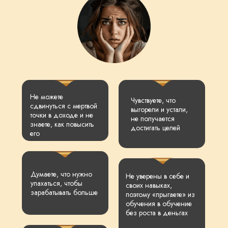
Не можете
Чувствуете, что
сдвинуться с мертвой
выгорели и устали,
точки в доходе и не
не получается
знаете, как повысить
достигать целей
его
Думаете, что нужно
Не уверены в себе и
упахаться, чтобы
своих навыках,
зарабатывать больше
поэтому «прыгаете» из
обучения в обучение
без роста в деньгах