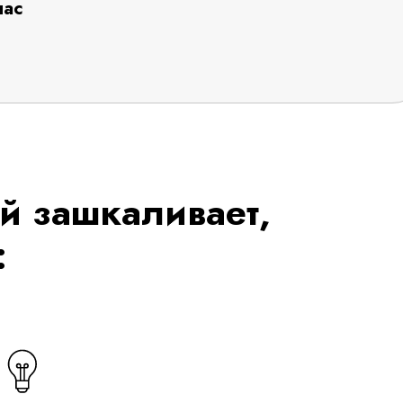
нас
ий зашкаливает,
: