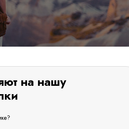
яют на нашу
пки
ике?