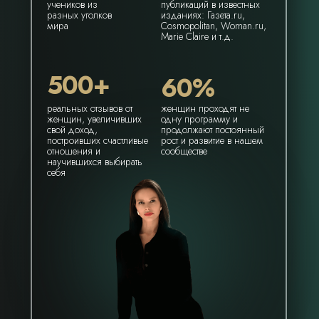
учеников из
публикаций в известных
разных уголков
изданиях: Газета.ru,
мира
Cosmopolitan, Woman.ru,
Marie Claire и т.д.
500+
60%
реальных отзывов от
женщин проходят не
женщин, увеличивших
одну программу и
свой доход,
продолжают постоянный
построивших счастливые
рост и развитие в нашем
отношения и
сообществе
научившихся выбирать
себя