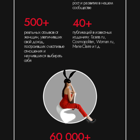
рост и развитие в нашем
сообществе
500+
40+
реальных отзывов от
публикаций в известных
женщин, увеличивших
изданиях: Газета.ru,
свой доход,
Cosmopolitan, Woman.ru,
построивших счастливые
Marie Claire и т.д.
отношения и
научившихся выбирать
себя
60 000+