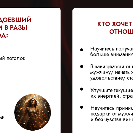
АДОЕВШИЙ
КТО ХОЧЕТ
 В РАЗЫ
ОТНОШ
Д:
Научитесь получа
больше внимания
ый потолок
В зависимости от 
мужчину/ начать 
удовольствие/ ст
Улучшите текущие
их энергией, стр
Научитесь приним
подарки от мужч
ми
и без чувства вин