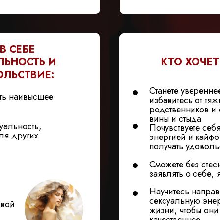
В СЕБЕ
ЛЬНОСТЬ И
КТО ХОЧЕТ
ОЛЬСТВИЕ:
Станете уверенне
ать наивысшее
избавитесь от тяж
родственников и с
вины и стыда
уальность,
Почувствуете себ
ля других
энергией и кайфо
получать удоволь
Сможете без стес
заявлять о себе,
Научитесь направ
сексуальную эне
евой
жизни, чтобы они
качественнее